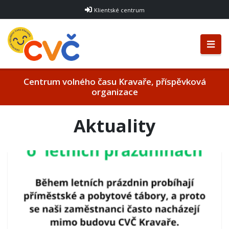
Klientské centrum
Centrum volného času Kravaře, příspěvková
organizace
Aktuality