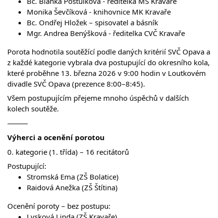
Bc. Blanka Postulková - ředitelka MŠ Kravaře
Monika Ševčíková - knihovnice MK Kravaře
Bc. Ondřej Hložek – spisovatel a básník
Mgr. Andrea Benýšková - ředitelka CVČ Kravaře
Porota hodnotila soutěžící podle daných kritérií SVČ Opava a 
z každé kategorie vybrala dva postupující do okresního kola, 
které proběhne 13. března 2026 v 9:00 hodin v Loutkovém 
divadle SVČ Opava (prezence 8:00–8:45). 
Všem postupujícím přejeme mnoho úspěchů v dalších 
kolech soutěže. 
⸻
Výherci a ocenění porotou
0. kategorie (1. třída) – 16 recitátorů
Postupující:
Stromská Ema (ZŠ Bolatice)
Raidová Anežka (ZŠ Štítina)
Ocenění poroty – bez postupu:
Lysková Linda (ZŠ Kravaře)