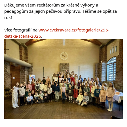
Děkujeme všem recitátorům za krásné výkony a 
pedagogům za jejich pečlivou přípravu. Těšíme se opět za 
rok!
Více fotografií na 
www.cvckravare.cz/fotogalerie/296-
detska-scena-2026
. 