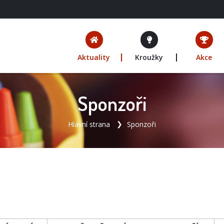
Aktuality
Kroužky
Akce
Sponzoři
Hlavní strana
Sponzoři