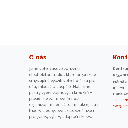
O nás
Kont
Jsme volnočasové zařízení s
Centru
dlouholetou tradicí, které organizuje
organi
smysluplné využití volného času pro
Náměstí
děti, mládež a dospělé. Nabízíme
IČ: 750
pestrý výběr zájmových kroužků v
Bankovn
pravidelné zájmové činnosti,
Tel.: 77
organizujeme příležitostné akce, letní
cvc@cvc
tábory a pobytové akce, vzdělávací
programy, výlety, adaptační kurzy.