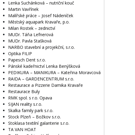
Lenka Suchánková – nutriční kouč
Martin Vavřínek
Malířské práce – Josef Nádeníček
Městský aquapark Kravaře, p.o.
Milan Rostek – zednictví
MUDr. Táňa Lefnerová
MUDr. Pavla Stašková
NARBO stavební a projekční, s.r.o.
Optika FILIP
Papesch Dent s.r.o.
Pánské kadeřnictví Lenka Benýšková
PEDIKURA – MANIKURA – Kateřina Moravcová
RAIDA – GARDENCENTRUM s.r.o.
Restaurace a Pizzerie Damika Kravaře
Restaurace Buly
RMK spol. s r.o. Opava
SIJAN reality s.r.o.
Skalka family park s.r.o.
Stock Plzeň – Božkov s.r.o.
Stoklasa textilní galanterie s.r.o.
TA VAN HOAT