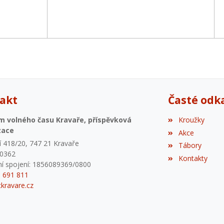
akt
Časté odk
m volného času Kravaře, příspěvková
Kroužky
zace
Akce
 418/20, 747 21 Kravaře
Tábory
80362
Kontakty
í spojení: 1856089369/0800
6 691 811
kravare.cz