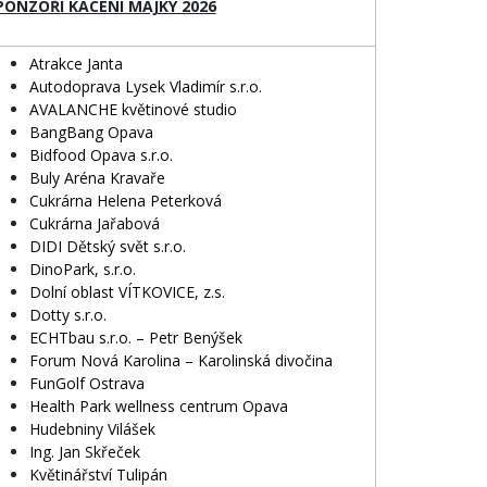
PONZOŘI KÁCENÍ MÁJKY 2026
Atrakce Janta
Autodoprava Lysek Vladimír s.r.o.
AVALANCHE květinové studio
BangBang Opava
Bidfood Opava s.r.o.
Buly Aréna Kravaře
Cukrárna Helena Peterková
Cukrárna Jařabová
DIDI Dětský svět s.r.o.
DinoPark, s.r.o.
Dolní oblast VÍTKOVICE, z.s.
Dotty s.r.o.
ECHTbau s.r.o. – Petr Benýšek
Forum Nová Karolina – Karolinská divočina
FunGolf Ostrava
Health Park wellness centrum Opava
Hudebniny Vilášek
Ing. Jan Skřeček
Květinářství Tulipán