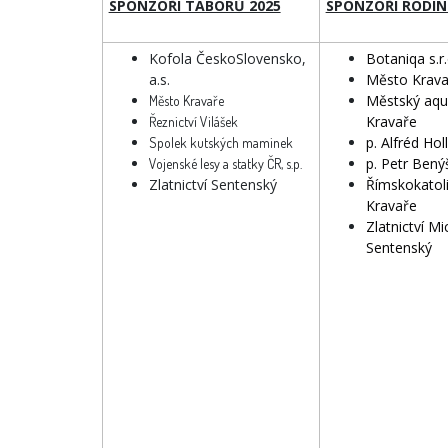
SPONZOŘI TÁBORŮ 2025
SPONZOŘI RODIN
Kofola ČeskoSlovensko,
Botaniqa s.r.
a.s.
Město Krava
Městský aqu
Město Kravaře
Kravaře
Řeznictví Vilášek
p. Alfréd Hol
Spolek kutských maminek
p. Petr Bený
Vojenské lesy a statky ČR, s.p.
Zlatnictví Sentenský
Římskokatoli
Kravaře
Zlatnictví Mi
Sentenský