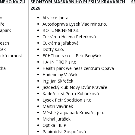
NÉHO KVÍZU
SPONZOŘI MAŠKARNÍHO PLESU V KRAVAŘÍCH
S
2026
o.
Atrakce Janta
ře
Autodoprava Lysek Vladimír s.r.o.
apark
BOTUNICNENI z.s.
Cukrárna Helena Peterková
lesch
Cukrárna Jařabová
šek
Dotty s.r.o.
cká farnost
ECHTbau s.r.o. – Petr Benýšek
HAHN TROP s.r.o.
chal
Health park wellness centrum Opava
Hudebniny Vilášek
Ing. Jan Skřeček
Jezdecký klub Nový Dvůr Kravaře
Kadeřnictví Petra Kubánková
Lysek Petr Spedition s.r.o.
Martin Vavřínek
Městský aquapark Kravaře, p.o.
Michal Jurášek
Optika FILIP
Papírnictví Gospošová