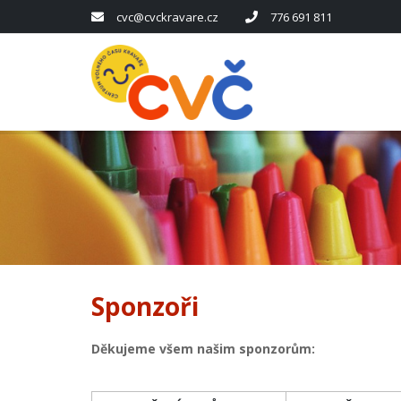
cvc@cvckravare.cz
776 691 811
Sponzoři
Děkujeme všem našim sponzorům: