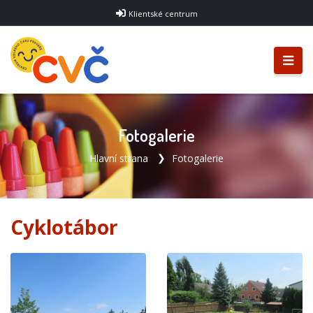
Klientské centrum
Fotogalerie
Hlavní strana
Fotogalerie
Cyklotábor