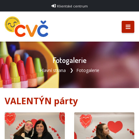
Klientské centrum
Fotogalerie
Hlavní strana
Fotogalerie
VALENTÝN párty