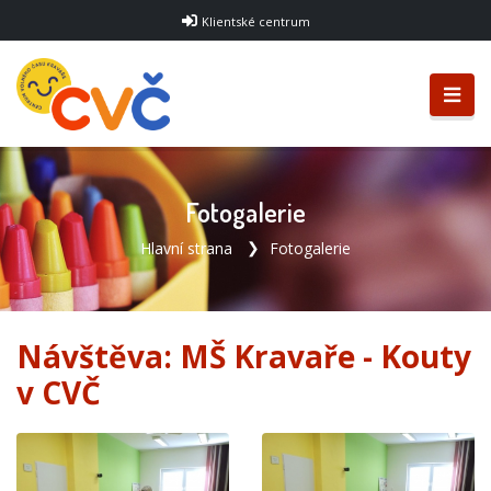
Klientské centrum
Fotogalerie
Hlavní strana
Fotogalerie
Návštěva: MŠ Kravaře - Kouty
v CVČ