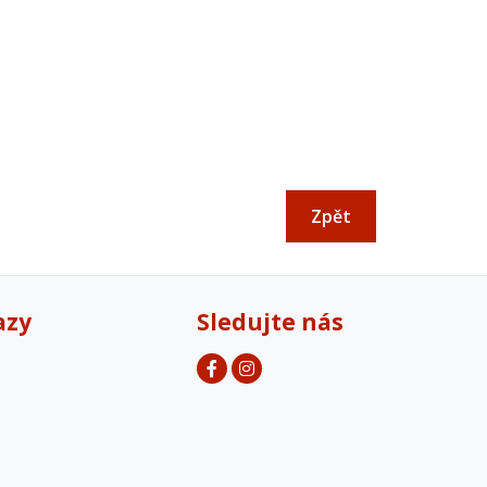
Zpět
azy
Sledujte nás