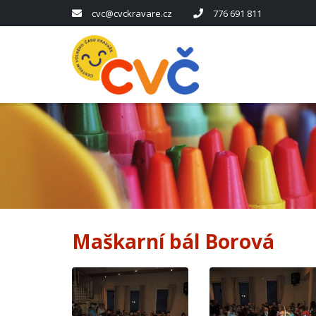
cvc@cvckravare.cz
776 691 811
Maškarní bál Borová