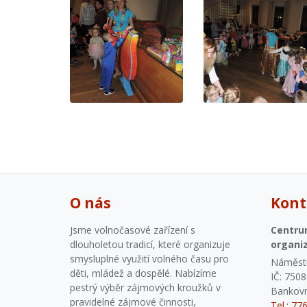
O nás
Kont
Jsme volnočasové zařízení s
Centru
dlouholetou tradicí, které organizuje
organi
smysluplné využití volného času pro
Náměstí
děti, mládež a dospělé. Nabízíme
IČ: 750
pestrý výběr zájmových kroužků v
Bankovn
pravidelné zájmové činnosti,
Tel.: 77