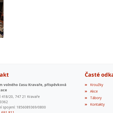
akt
Časté odk
m volného času Kravaře, příspěvková
Kroužky
zace
Akce
 418/20, 747 21 Kravaře
Tábory
80362
Kontakty
í spojení: 1856089369/0800
6 691 811