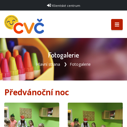
Klientské centrum
Fotogalerie
Hlavní strana
Fotogalerie
Předvánoční noc