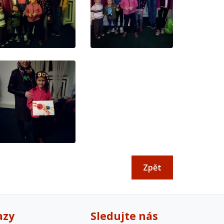
Zpět
azy
Sledujte nás