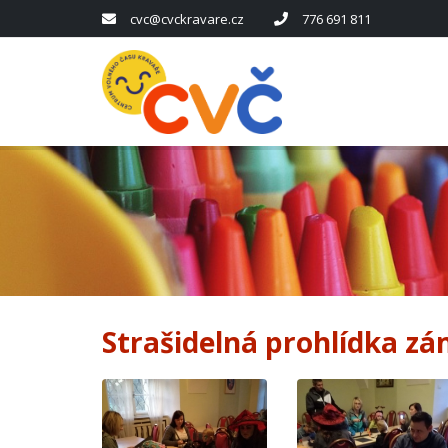
cvc@cvckravare.cz
776 691 811
Strašidelná prohlídka zá