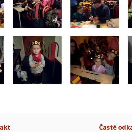
akt
Časté odk