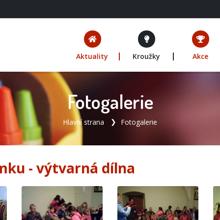
Aktuality
Kroužky
Akce
Fotogalerie
Hlavní strana
Fotogalerie
mku - výtvarná dílna