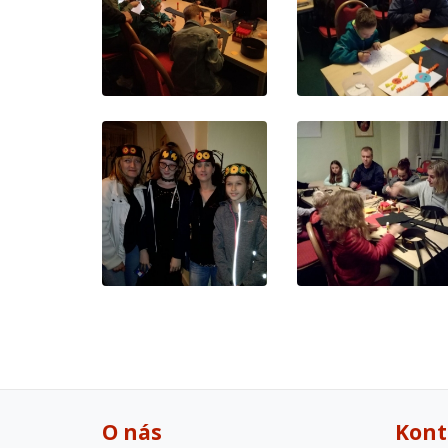
O nás
Kont