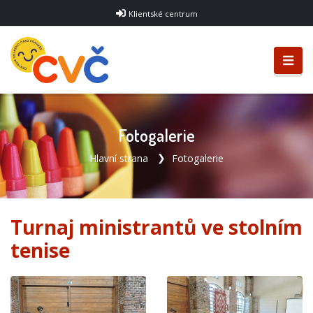
Klientské centrum
Fotogalerie
Hlavní strana
Fotogalerie
Turnaj ministrantů ve stolním
tenise