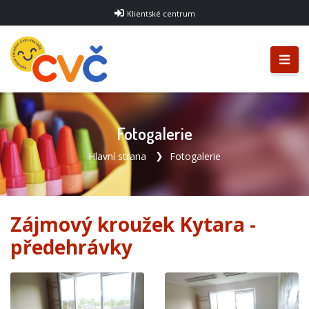
Klientské centrum
Fotogalerie
Hlavní strana
Fotogalerie
Zájmový kroužek Kytara -
předehrávky