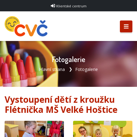
Klientské centrum
Fotogalerie
Hlavní strana
Fotogalerie
Vystoupení dětí z kroužku
Flétnička MŠ Velké Hoštice