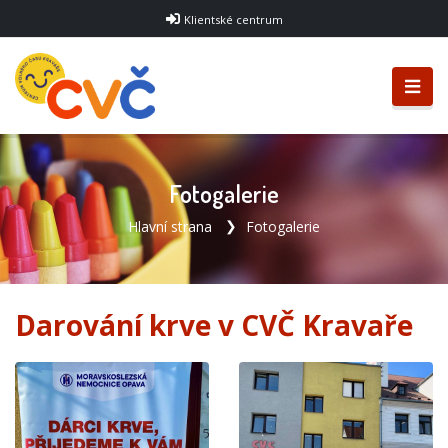
Klientské centrum
Fotogalerie
Hlavní strana
Fotogalerie
Darování krve v CVČ Kravaře