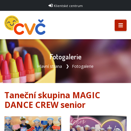
Klientské centrum
Fotogalerie
Hlavní strana
Fotogalerie
Taneční skupina MAGIC
DANCE CREW senior