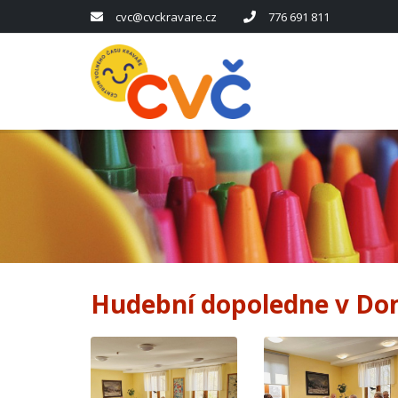
cvc@cvckravare.cz
776 691 811
Hudební dopoledne v Dom