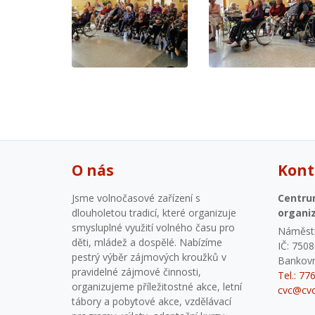
O nás
Kont
Jsme volnočasové zařízení s
Centru
dlouholetou tradicí, které organizuje
organi
smysluplné využití volného času pro
Náměstí
děti, mládež a dospělé. Nabízíme
IČ: 750
pestrý výběr zájmových kroužků v
Bankovn
pravidelné zájmové činnosti,
Tel.: 77
organizujeme příležitostné akce, letní
cvc@cvc
tábory a pobytové akce, vzdělávací