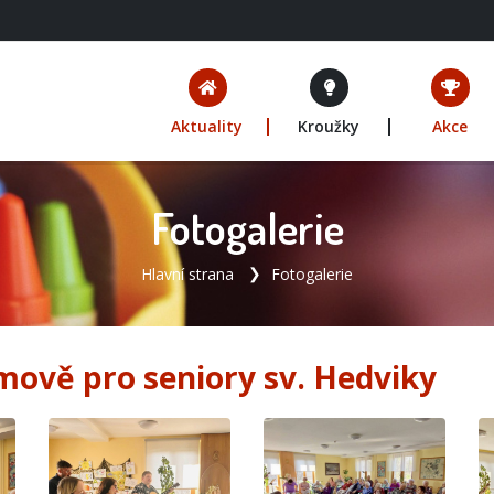
Aktuality
Kroužky
Akce
Fotogalerie
Hlavní strana
Fotogalerie
ově pro seniory sv. Hedviky