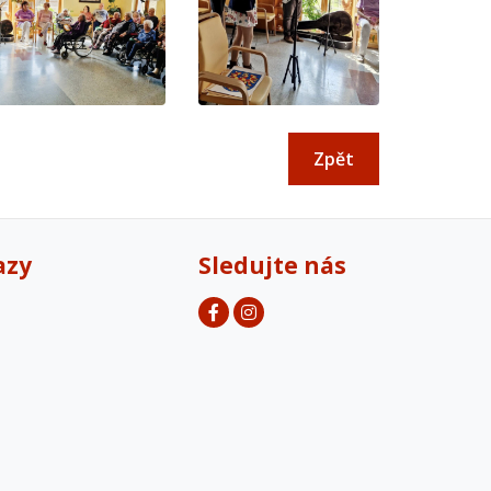
Zpět
azy
Sledujte nás