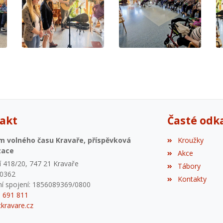
akt
Časté odk
m volného času Kravaře, příspěvková
Kroužky
zace
Akce
 418/20, 747 21 Kravaře
Tábory
80362
Kontakty
í spojení: 1856089369/0800
6 691 811
kravare.cz