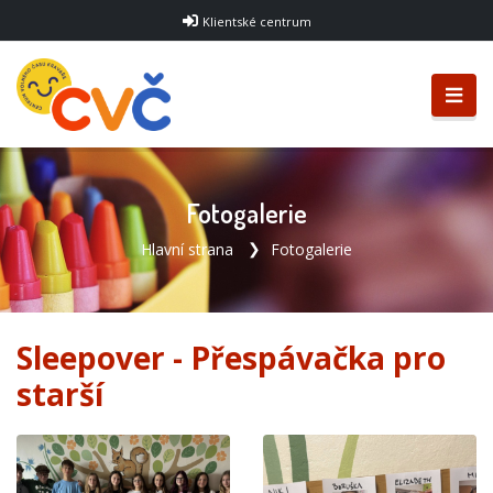
Klientské centrum
Fotogalerie
Hlavní strana
Fotogalerie
Sleepover - Přespávačka pro
starší