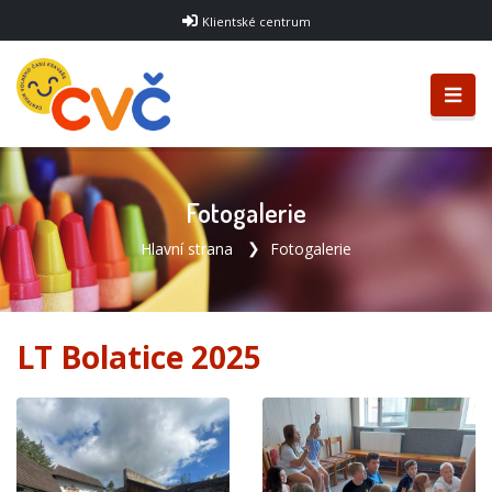
Klientské centrum
Fotogalerie
Hlavní strana
Fotogalerie
LT Bolatice 2025