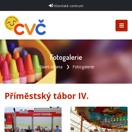
Klientské centrum
Fotogalerie
Hlavní strana
Fotogalerie
Příměstský tábor IV.