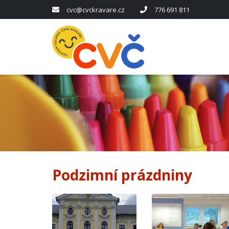
cvc@cvckravare.cz
776 691 811
Podzimní prázdniny