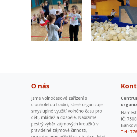
O nás
Kont
Jsme volnočasové zařízení s
Centru
dlouholetou tradicí, které organizuje
organi
smysluplné využití volného času pro
Náměstí
děti, mládež a dospělé. Nabízíme
IČ: 750
pestrý výběr zájmových kroužků v
Bankovn
pravidelné zájmové činnosti,
Tel.: 77
organizujeme příležitostné akce, letní