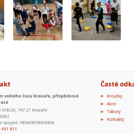
akt
Časté odk
m volného času Kravaře, příspěvková
Kroužky
zace
Akce
 418/20, 747 21 Kravaře
Tábory
80362
Kontakty
í spojení: 1856089369/0800
6 691 811