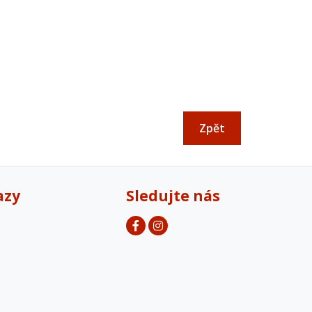
Zpět
azy
Sledujte nás