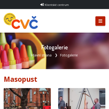
Klientské centrum
Fotogalerie
Hlavní strana
Fotogalerie
Masopust