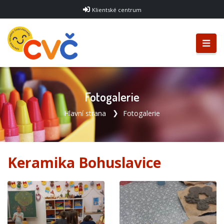
Klientské centrum
Fotogalerie
Hlavní strana
Fotogalerie
Keramika Bohuslavice