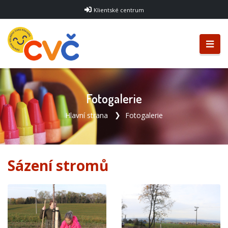
Klientské centrum
Fotogalerie
Hlavní strana
Fotogalerie
Sázení stromů