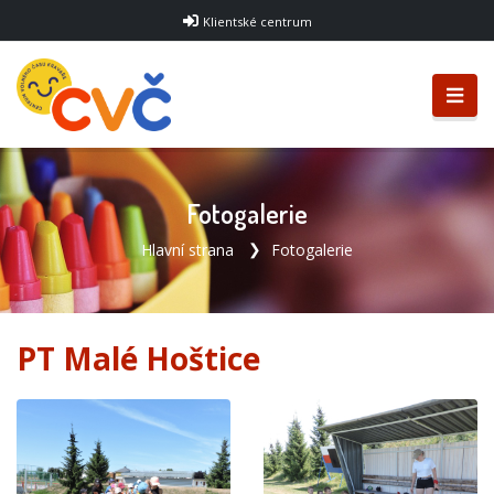
Klientské centrum
Fotogalerie
Hlavní strana
Fotogalerie
PT Malé Hoštice