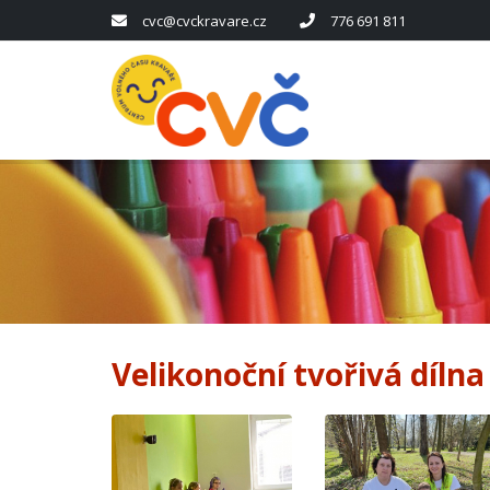
cvc@cvckravare.cz
776 691 811
Velikonoční tvořivá dílna