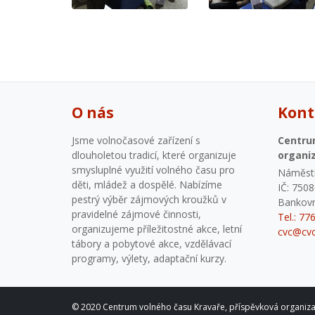
O nás
Kont
Jsme volnočasové zařízení s
Centru
dlouholetou tradicí, které organizuje
organi
smysluplné využití volného času pro
Náměstí
děti, mládež a dospělé. Nabízíme
IČ: 750
pestrý výběr zájmových kroužků v
Bankovn
pravidelné zájmové činnosti,
Tel.: 77
organizujeme příležitostné akce, letní
cvc@cvc
tábory a pobytové akce, vzdělávací
programy, výlety, adaptační kurzy.
© 2020 Centrum volného času Kravaře, příspěvková organiz