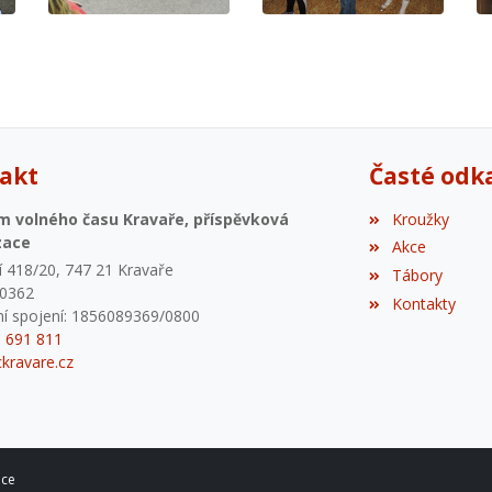
akt
Časté odk
m volného času Kravaře, příspěvková
Kroužky
zace
Akce
 418/20, 747 21 Kravaře
Tábory
80362
Kontakty
í spojení: 1856089369/0800
6 691 811
kravare.cz
ace