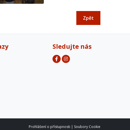
Zpět
azy
Sledujte nás
Prohlášení o přístupnosti
|
Soubory Cookie