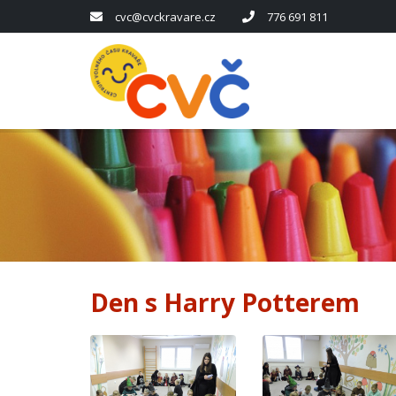
cvc@cvckravare.cz
776 691 811
Den s Harry Potterem